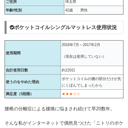
ご住所
埼玉県
年齢/性別
42歳 男性
ポケットコイルシングルマットレス使用状況
2016年7月～2017年2月
使用期間
（現在は使用していない）
合計使用日数
約220日
ポケットコイルの腰の部分だけが先
使うのをやめた理由
にくぼんでしまったから
満足度（5段階）
★★★☆☆
腰椎の分離症による腰痛に悩まされ続けて早20数年。
そんな私がインターネットで偶然見つけた「ニトリのポケ