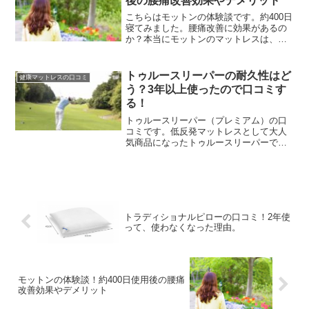
後の腰痛改善効果やデメリット
こちらはモットンの体験談です。約400日
寝てみました。腰痛改善に効果があるの
か？本当にモットンのマットレスは、魅
力がいっぱいか。実際に使ってみた私の
意見や、良い口コミと悪い口コミ、メリ
ットやデメリットを解説していきます。
トゥルースリーパーの耐久性はど
健康マットレスの口コミ
マットレスにお悩みの方には是非読んで
う？3年以上使ったので口コミす
欲しいです。
る！
トゥルースリーパー（プレミアム）の口
コミです。低反発マットレスとして大人
気商品になったトゥルースリーパーです
が、口コミなどを見ているといくつかの
デメリットも報告されています。そこ
で、実際に3年以上利用して見て感じたこ
とを書いてみました。
トラディショナルピローの口コミ！2年使
って、使わなくなった理由。
モットンの体験談！約400日使用後の腰痛
改善効果やデメリット